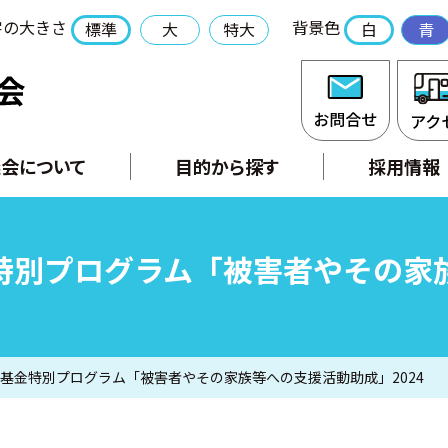
字の大きさ
背景色
標準
大
特大
白
青
社会福祉法人 長門市社会福祉協議会
お問合
会について
目的から探す
採用情報
特別プログラム「被害者やその家
基金特別プログラム「被害者やその家族等への支援活動助成」2024