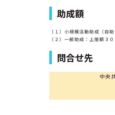
助成額
（１）小規模活動助成（自助
（２）一般助成：上限額３０
問合せ先
中央