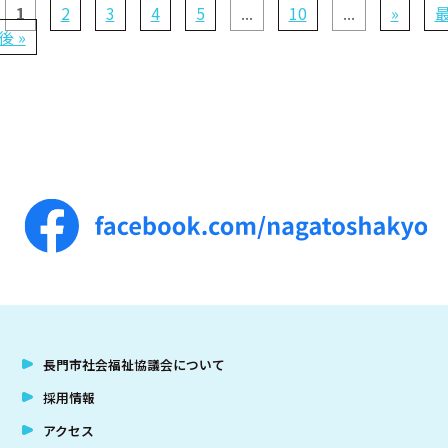
1
2
3
4
5
...
10
...
»
後 »
長門市社会福祉協議会について
採用情報
アクセス