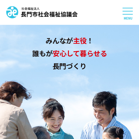
社会福祉法人 長門市社会
HOME
みんなが
主役
！
長門市社会福祉協議会について
誰もが
安心して暮らせる
長門づくり
相談したい
知りたい
参加したい・貢献したい
利用したい
採用情報