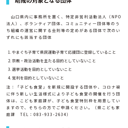
助成の対象となる団体
アクセス
山口県内に事務所を置く、特定非営利活動法人（NPO
法人）、ボランティア団体、コミュニティー団体等のう
お問合せ
ち組織の運営に関する会則等の定めがある団体で次のい
ずれにも該当する団体
やまぐち子育て県民運動子育て応援団に登録していること
宗教・政治活動を主たる目的としていないこと
選挙活動を目的としていないこと
営利を目的としていないこと
注：「子ども食堂」を新規に開設する団体や、コロナ禍
に伴う新しい生活様式により子ども食堂の開催を行う団
体は、こども家庭課が、子ども食堂特別枠を用意してい
ますので、そちらの方でご申請ください。（県こども家
庭課 TEL：083-933-2634）