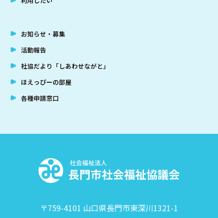
利用したい
お知らせ・募集
活動報告
社協だより「しあわせながと」
ほえっぴーの部屋
各種申請窓口
社
〒759-4101 山口県長門市東深川1321-1