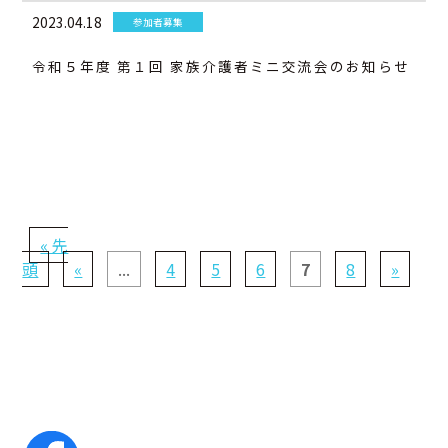
2023.04.18
参加者募集
令和５年度 第１回 家族介護者ミニ交流会のお知らせ
« 先
頭
«
...
4
5
6
7
8
»