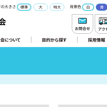
字の大きさ
背景色
標準
大
特大
白
青
社会福祉法人 長門市社会福祉協議会
お問合
会について
目的から探す
採用情報