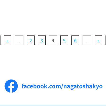
«
...
2
3
4
5
6
...
»