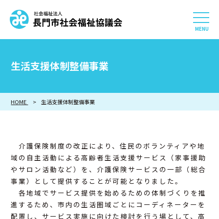
社会福祉法人 長門市社会
HOME
生活支援体制整備事業
長門市社会福祉協議会について
HOME
生活支援体制整備事業
相談したい
知りたい
介護保険制度の改正により、住民のボランティアや地
参加したい・貢献したい
域の自主活動による高齢者生活支援サービス（家事援助
やサロン活動など）を、介護保険サービスの一部（総合
事業）として提供することが可能となりました。
利用したい
各地域でサービス提供を始めるための体制づくりを推
進するため、市内の生活圏域ごとにコーディネーターを
採用情報
配置し、サービス実施に向けた検討を行う場として、高