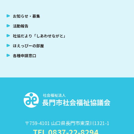
お知らせ・募集
活動報告
社協だより「しあわせながと」
ほえっぴーの部屋
各種申請窓口
社
〒759-4101 山口県長門市東深川1321-1
TEL 0837-22-8294