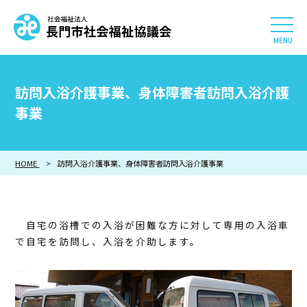
社会福祉法人 長門市社会
HOME
訪問入浴介護事業、身体障害者訪問入浴介護
長門市社会福祉協議会について
事業
相談したい
HOME
訪問入浴介護事業、身体障害者訪問入浴介護事業
知りたい
参加したい・貢献したい
自宅の浴槽での入浴が困難な方に対して専用の入浴車
で自宅を訪問し、入浴を介助します。
利用したい
採用情報