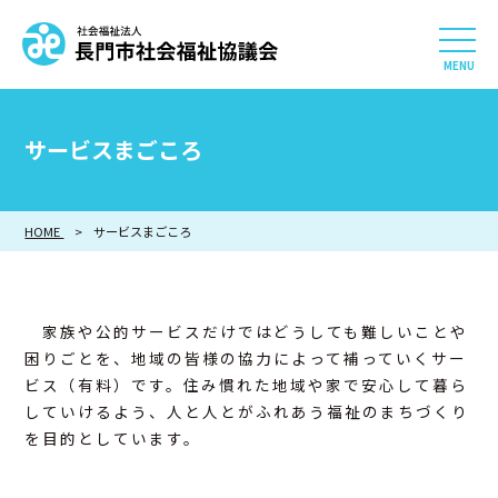
社会福祉法人 長門市社会
HOME
サービスまごころ
長門市社会福祉協議会について
HOME
サービスまごころ
相談したい
知りたい
家族や公的サービスだけではどうしても難しいことや
参加したい・貢献したい
困りごとを、地域の皆様の協力によって補っていくサー
ビス（有料）です。住み慣れた地域や家で安心して暮ら
していけるよう、人と人とがふれあう福祉のまちづくり
利用したい
を目的としています。
採用情報