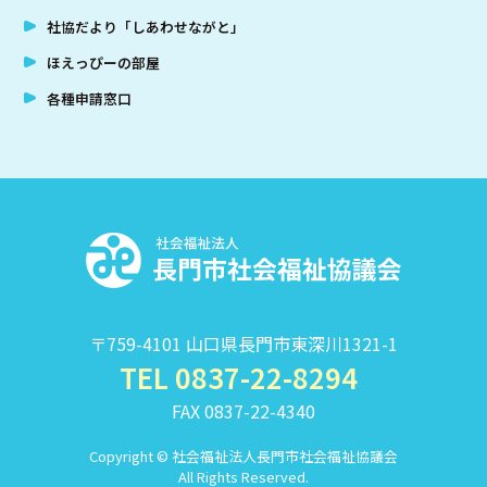
社協だより「しあわせながと」
ほえっぴーの部屋
各種申請窓口
社
〒759-4101 山口県長門市東深川1321-1
TEL 0837-22-8294
FAX 0837-22-4340
Copyright © 社会福祉法人長門市社会福祉協議会
All Rights Reserved.