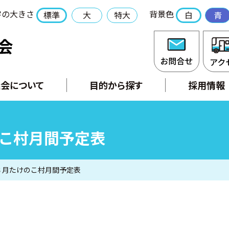
字の大きさ
背景色
標準
大
特大
白
青
社会福祉法人 長門市社会福祉協議会
お問合
会について
目的から探す
採用情報
のこ村月間予定表
年３月たけのこ村月間予定表