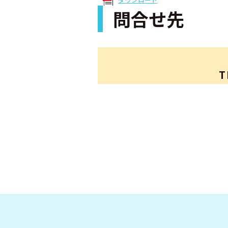
問合せ先
T