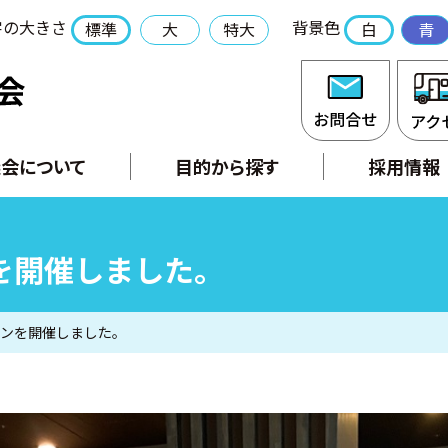
字の大きさ
背景色
標準
大
特大
白
青
社会福祉法人 長門市社会福祉協議会
お問合
会について
目的から探す
採用情報
を開催しました。
ンを開催しました。