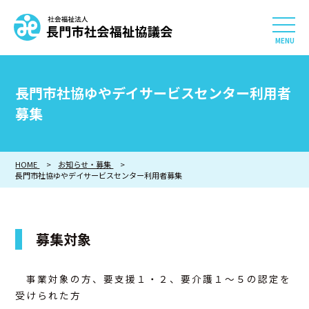
社会福祉法人 長門市社会
HOME
長門市社協ゆやデイサービスセンター利用者
長門市社会福祉協議会について
募集
相談したい
HOME
お知らせ・募集
長門市社協ゆやデイサービスセンター利用者募集
知りたい
参加したい・貢献したい
募集対象
利用したい
事業対象の方、要支援１・２、要介護１～５の認定を
受けられた方
採用情報