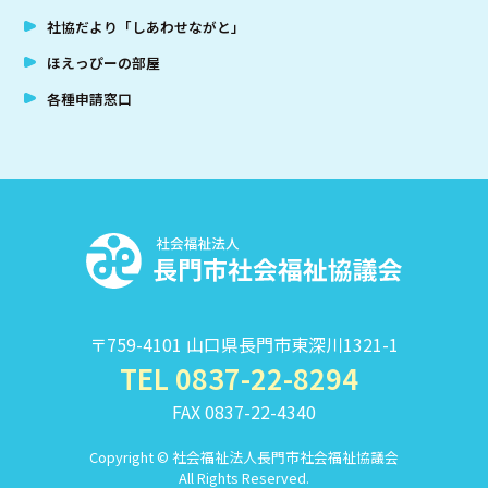
社協だより「しあわせながと」
ほえっぴーの部屋
各種申請窓口
社
〒759-4101 山口県長門市東深川1321-1
TEL 0837-22-8294
FAX 0837-22-4340
Copyright © 社会福祉法人長門市社会福祉協議会
All Rights Reserved.