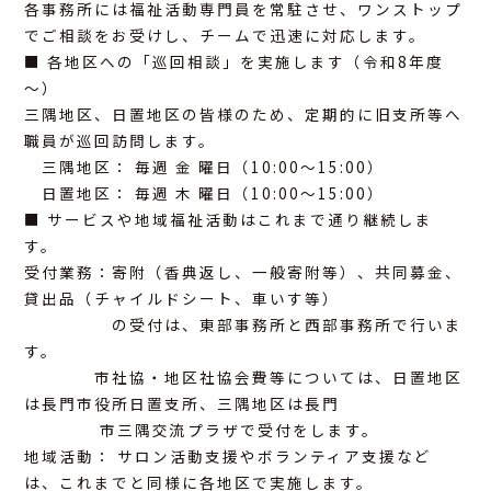
各事務所には福祉活動専門員を常駐させ、ワンストップ
でご相談をお受けし、チームで迅速に対応します。
■ 各地区への「巡回相談」を実施します（令和8年度
～）
三隅地区、日置地区の皆様のため、定期的に旧支所等へ
職員が巡回訪問します。
三隅地区： 毎週 金 曜日（10:00～15:00）
日置地区： 毎週 木 曜日（10:00～15:00）
■ サービスや地域福祉活動はこれまで通り継続しま
す。
受付業務：寄附（香典返し、一般寄附等）、共同募金、
貸出品（チャイルドシート、車いす等）
の受付は、東部事務所と西部事務所で行いま
す。
市社協・地区社協会費等については、日置地区
は長門市役所日置支所、三隅地区は長門
市三隅交流プラザで受付をします。
地域活動： サロン活動支援やボランティア支援など
は、これまでと同様に各地区で実施します。