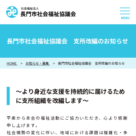
社会福祉法人 長門市社会
HOME
長門市社会福祉協議会 支所改編のお知らせ
長門市社会福祉協議会について
HOME
お知らせ・募集
相談したい
長門市社会福祉協議会 支所改編のお知らせ
知りたい
～より身近な支援を持続的に届けるため
参加したい・貢献したい
に支所組織を改編します～
利用したい
平素から本会の福祉活動にご協力いただき、心より感謝
申し上げます。
採用情報
社会情勢の変化に伴い、地域における課題は複雑化・多