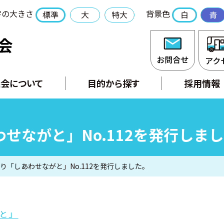
字の大きさ
背景色
標準
大
特大
白
青
社会福祉法人 長門市社会福祉協議会
お問合
会について
目的から探す
採用情報
せながと」No.112を発行しま
り「しあわせながと」No.112を発行しました。
と」