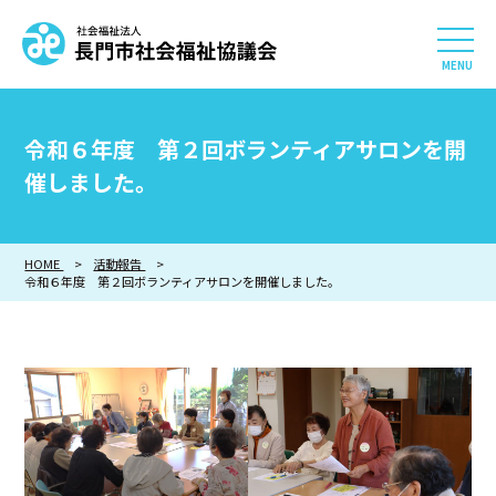
社会福祉法人 長門市社会
HOME
令和６年度 第２回ボランティアサロンを開
長門市社会福祉協議会について
催しました。
相談したい
HOME
活動報告
令和６年度 第２回ボランティアサロンを開催しました。
知りたい
参加したい・貢献したい
利用したい
採用情報