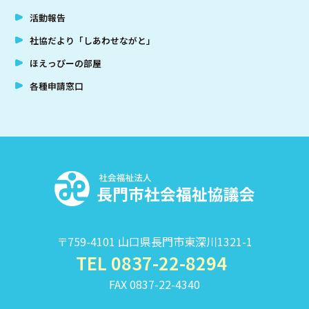
活動報告
社協だより「しあわせながと」
ほえっぴーの部屋
各種申請窓口
社
〒759-4101 山口県長門市東深川1321-1
TEL 0837-22-8294
FAX 0837-22-4340