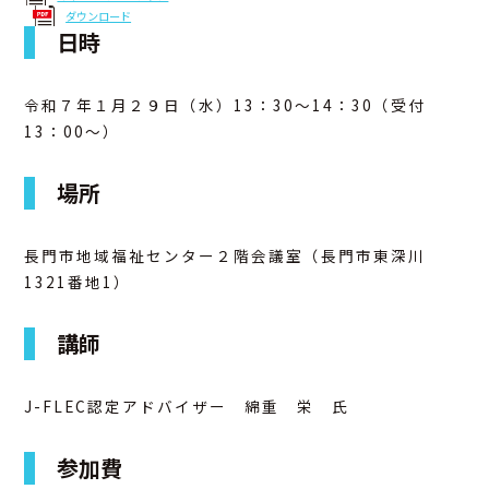
ダウンロード
日時
アクセス
お問合せ
令和７年１月２９日（水）13：30～14：30（受付
13：00～）
場所
長門市地域福祉センター２階会議室（長門市東深川
1321番地1）
講師
J-FLEC認定アドバイザー 綿重 栄 氏
参加費